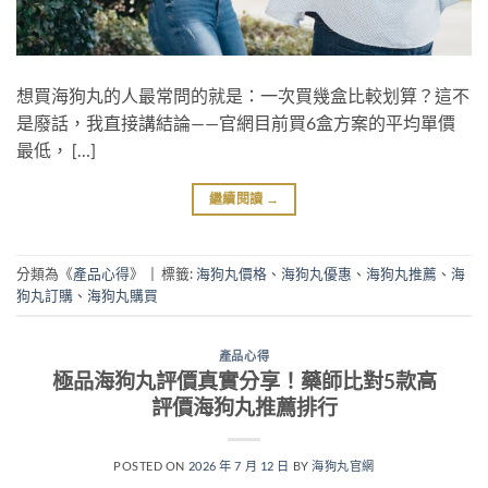
想買海狗丸的人最常問的就是：一次買幾盒比較划算？這不
是廢話，我直接講結論——官網目前買6盒方案的平均單價
最低， […]
繼續閱讀
→
分類為《
產品心得
》
|
標籤:
海狗丸價格
、
海狗丸優惠
、
海狗丸推薦
、
海
狗丸訂購
、
海狗丸購買
產品心得
極品海狗丸評價真實分享！藥師比對5款高
評價海狗丸推薦排行
POSTED ON
2026 年 7 月 12 日
BY
海狗丸官網