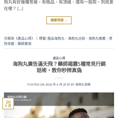
狗丸有好幾種等級，有極品、有頂級、還有一般款，到底差
在哪？ […]
繼續閱讀
→
分類為《
產品心得
》
|
標籤:
極品海狗丸
、
海狗丸功效
、
海狗丸推薦
、
男
性保健
、
藥師實測
產品心得
海狗丸廣告滿天飛？藥師揭露5種常見行銷
話術，教你秒辨真偽
POSTED ON
2026 年 6 月 20 日
BY
海狗丸官網
20
6 月