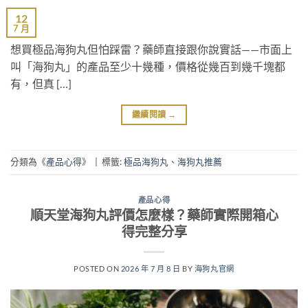
12
7 月
想買極品海狗丸但怕踩雷？藥師直接跟你說實話——市面上
叫「海狗丸」的產品至少十幾種，價格從幾百到幾千塊都
有，但真 […]
繼續閱讀
→
分類為《
產品心得
》
|
標籤:
極品海狗丸
、
海狗丸推薦
產品心得
順天堂海狗丸評價怎麼樣？藥師實際開箱心
得完整分享
POSTED ON
2026 年 7 月 8 日
BY
海狗丸官網