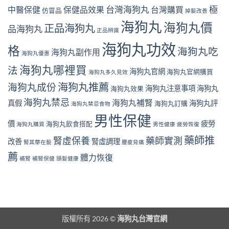
台灣海狗丸
極
中醫保健
保健品效果
台灣購買
仿冒品
掉髮改善
海狗丸
海狗丸價
正品海狗丸
品海狗丸
正品辨識
海狗丸功效
格
海狗丸吃
海狗丸副作用
海狗丸優惠
海狗丸哪裡買
法
海狗丸官網
海狗丸官網購買
海狗丸多久見效
海狗丸推薦
海狗丸成份
海狗丸注意事項
海狗丸
海狗丸效果
海狗丸禁忌
海狗丸補腎
真假
海狗丸評
海狗丸訂購
海狗丸禁忌食物
男性保健
價
疲勞
海狗丸飲食搭配
海狗丸購買
男性健康
疲勞恢復
藥師推
腎虛保養
藥師實測
改善
腎虛調理
腎其華在髮
腰痠背痛
薦
體力恢復
補腎
補腎保健
頭髮健康
版權所有 2026 ©
海狗丸台灣官網