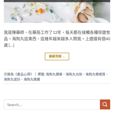
我是陳藥師，在藥局工作了12年，每天都在接觸各種保健食
品。海狗丸這東西，這幾年越來越多人問我。上週還有個40
歲 […]
繼續閱讀
→
分類為《
產品心得
》
|
標籤:
海狗丸價格
、
海狗丸功效
、
海狗丸哪裡買
、
海狗丸成份
、
海狗丸推薦