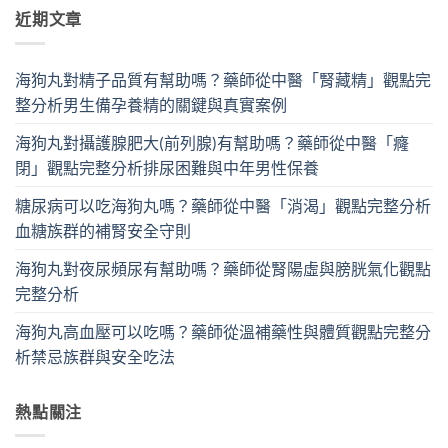
近期文章
海狗丸對精子品質有幫助嗎？藥師從中醫「腎藏精」觀點完
整分析男生備孕養精的關鍵與真實案例
海狗丸對攝護腺肥大(前列腺)有幫助嗎？藥師從中醫「癃
閉」觀點完整分析排尿困難與中年男性保養
糖尿病可以吃海狗丸嗎？藥師從中醫「消渴」觀點完整分析
血糖族群的補腎安全守則
海狗丸對夜尿頻尿有幫助嗎？藥師從腎陽虛與膀胱氣化觀點
完整分析
海狗丸高血壓可以吃嗎？藥師從溫補藥性與體質觀點完整分
析禁忌族群與安全吃法
熱點關注