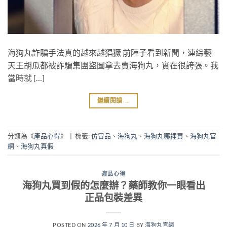
海狗丸詐騙手法真的越來越猖獗 前陣子看到新聞，連綜藝
天王胡瓜都被詐騙集團盜圖拿去賣海狗丸，實在很誇張。我
當時就 […]
繼續閱讀
→
分類為《
產品心得
》
|
標籤:
仿冒品
、
海狗丸
、
海狗丸哪裡買
、
海狗丸官
網
、
海狗丸真假
產品心得
海狗丸買到假的怎麼辦？藥師教你一眼看出
正品包裝差異
POSTED ON
2026 年 7 月 10 日
BY
海狗丸官網