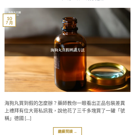
10
7 月
海狗丸買到假的怎麼辦？藥師教你一眼看出正品包裝差異
上禮拜有位大哥私訊我，說他花了三千多塊買了一罐「號
稱」德國 […]
繼續閱讀
→