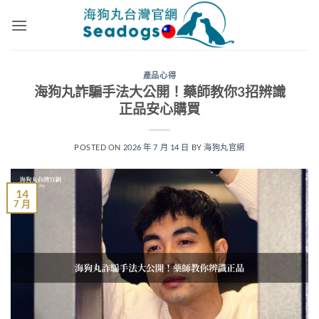
跳
轉
至
內
產品心得
容
海狗丸詐騙手法大公開！藥師教你3招辨識
正品安心購買
POSTED ON
2026 年 7 月 14 日
BY
海狗丸官網
14
7 月