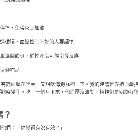
先停掉，免得火上加油
促進循環，血壓控制不好的人要謹慎
、類風濕關節炎，補性產品可能引發反應
吃這類補品
哥有高血壓在吃藥，又想吃海狗丸補一下。我的建議是先把血壓
壓觀察變化。吃了一個月下來，他血壓沒波動，精神倒是明顯好
嗎？
問他們：「你覺得有沒有效？」