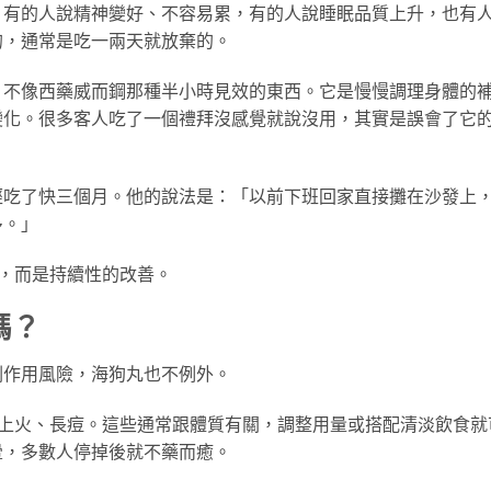
。有的人說精神變好、不容易累，有的人說睡眠品質上升，也有
的，通常是吃一兩天就放棄的。
，不像西藥威而鋼那種半小時見效的東西。它是慢慢調理身體的
變化。很多客人吃了一個禮拜沒感覺就說沒用，其實是誤會了它
經吃了快三個月。他的說法是：「以前下班回家直接攤在沙發上
多。」
，而是持續性的改善。
嗎？
副作用風險，海狗丸也不例外。
、上火、長痘。這些通常跟體質有關，調整用量或搭配清淡飲食就
暈，多數人停掉後就不藥而癒。