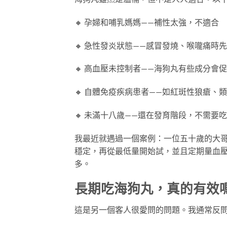
🔸 孕婦和哺乳媽媽——補性太強，不適合
🔸 急性發炎狀態——感冒發燒、喉嚨痛時
🔸 高血壓未控制者——海狗丸有些成分會
🔸 自體免疫疾病患者——如紅斑性狼瘡
🔸 未滿十八歲——還在發育階段，不需要
我最近就遇過一個案例：一位五十歲的大
穩定，再從最低量開始試，並且定期量血
多。
長期吃海狗丸，真的有效
這是另一個客人很愛問的問題。我通常反