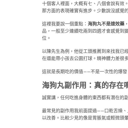
十個客人裡面，大概有七、八個會說有效
那方面的表現確實有進步。少數說沒感覺
這裡我要說一個重點：
海狗丸不是速效藥
品，一般至少連續吃兩到四週才會感覺到
位。
以陳先生為例，他從工頭推薦到來找我已
在還能帶小孩去公園打球。精神體力差很
這就是長期吃的價值——不是一次性的爆發
海狗丸副作用：真的存在
誠實講，任何吃進身體的東西都有潛在的
最常見的副作用我前面提過——口乾舌燥
以改善。比較少見的像是胃脹氣或輕微頭