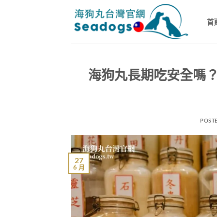
跳
轉
首
至
內
容
海狗丸長期吃安全嗎
POST
27
6 月