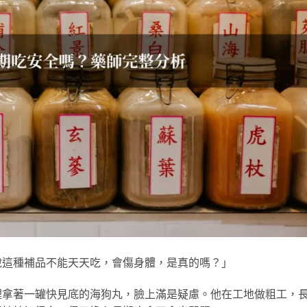
說這種補品不能天天吃，會傷身體，是真的嗎？」
裡拿著一罐快見底的海狗丸，臉上滿是疑慮。他在工地做粗工，