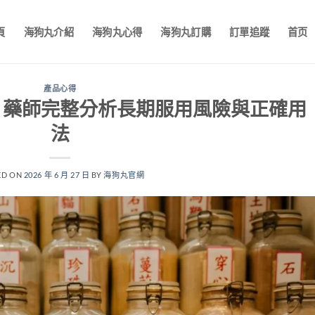
頁
海狗丸介紹
海狗丸心得
海狗丸訂購
訂單追蹤
首页
產品心得
？藥師完整分析長期服用風險與正確用
法
ED ON
2026 年 6 月 27 日
BY
海狗丸官網