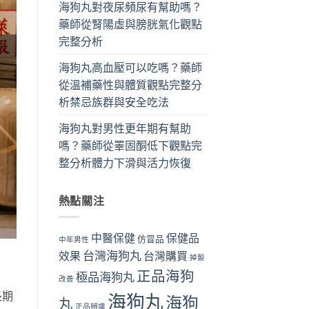
海狗丸對夜尿頻尿有幫助嗎？
藥師從腎陽虛與膀胱氣化觀點
完整分析
海狗丸高血壓可以吃嗎？藥師
從溫補藥性與體質觀點完整分
析禁忌族群與安全吃法
海狗丸對男性更年期有幫助
嗎？藥師從睪固酮低下觀點完
整分析體力下滑與活力恢復
熱點關注
中醫保健
保健品
仿冒品
中年男性
台灣海狗丸
效果
台灣購買
掉髮
正品海狗
極品海狗丸
改善
長期
海狗丸
海狗
丸
正品辨識