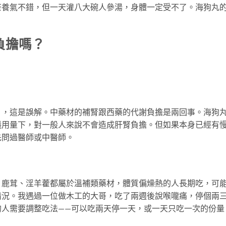
茶養氣不錯，但一天灌八大碗人參湯，身體一定受不了。海狗丸
負擔嗎？
」，這是誤解。中藥材的補腎跟西藥的代謝負擔是兩回事。海狗
議用量下，對一般人來說不會造成肝腎負擔。但如果本身已經有
先問過醫師或中醫師。
、鹿茸、淫羊藿都屬於溫補類藥材，體質偏燥熱的人長期吃，可
情況。我遇過一位做木工的大哥，吃了兩週後說喉嚨痛，停個兩
的人需要調整吃法——可以吃兩天停一天，或一天只吃一次的份量