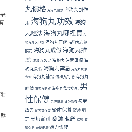
丸價格
海狗丸副作
海狗丸優惠
從老
海狗丸功效
海狗
有
用
海狗丸哪裡買
丸吃法
海
海狗丸官網
海狗丸官網
狗丸多久見效
海狗丸推
海狗丸成份
購買
薦
海狗丸注意事項
海
海狗丸效果
海狗丸禁忌
狗丸真假
海狗丸禁忌
海狗丸補腎
海狗丸
海狗丸訂購
食物
男
評價
海狗丸飲食搭配
海狗丸購買
腎壯
性保健
疲勞
男性健康
疲勞恢復
腎虛保養
改善
腎虛調
腎其華在髮
人就
藥師推薦
藥師實測
理
補腎
補
體力恢復
腎保健
頭髮健康