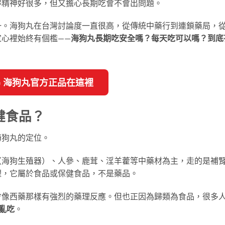
得精神好很多，但又擔心長期吃會不會出問題。
一。海狗丸在台灣討論度一直很高，從傳統中藥行到連鎖藥局，
心裡始終有個檻——
海狗丸長期吃安全嗎？每天吃可以嗎？到底
🔥 海狗丸官方正品在這裡
健食品？
海狗丸的定位。
（海狗生殖器）、人參、鹿茸、淫羊藿等中藥材為主，走的是補
裡，它屬於食品或保健食品，不是藥品。
會像西藥那樣有強烈的藥理反應。但也正因為歸類為食品，很多
亂吃
。