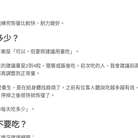
說練完恢復比較快、耐力變好。
多少？
答案是「可以，但要照建議用量吃」。
的建議量是2到4粒，隨餐或飯後吃。初次吃的人，我會建議前
服再調整到正常量。
是養生，是在給身體找麻煩了。之前有位客人聽說吃越多越有效
，停掉之後很快就恢復了。
你每天吃多少」。
不要吃？
下情況建議避開：