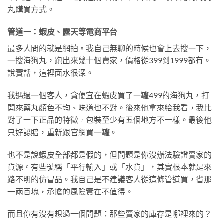
丸購買方式。
管道一：蝦皮、露天等電商平台
最多人問的就是網拍。我自己無聊的時候也會上去搜一下，
一搜海狗丸，跑出來幾十個賣家，價格從399到1999都有。
說實話，這裡面水很深。
我遇過一個客人，貪便宜在蝦皮買了一罐499的海狗丸，打
開來藥丸顏色不均、味道也不對。後來他拿來給我看，我比
對了一下正品的特徵，包裝至少有五個地方不一樣。最後他
只好認賠，重新跟官網買一罐。
也不是說蝦皮全部都是假的，但問題是你沒辦法驗證賣家的
貨源。有些號稱「平行輸入」或「水貨」，其實根本就是來
路不明的仿冒品。我自己是不建議客人從這條管道買，省那
一兩百塊，承擔的風險實在不值得。
而且你有沒有想過一個問題：那些賣家的庫存是哪裡來的？