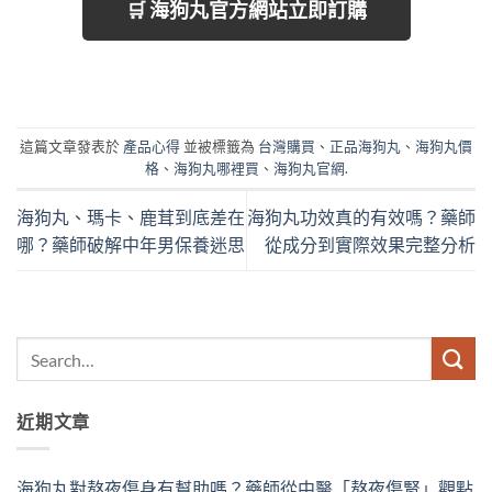
🛒 海狗丸官方網站立即訂購
這篇文章發表於
產品心得
並被標籤為
台灣購買
、
正品海狗丸
、
海狗丸價
格
、
海狗丸哪裡買
、
海狗丸官網
.
海狗丸、瑪卡、鹿茸到底差在
海狗丸功效真的有效嗎？藥師
哪？藥師破解中年男保養迷思
從成分到實際效果完整分析
近期文章
海狗丸對熬夜傷身有幫助嗎？藥師從中醫「熬夜傷腎」觀點