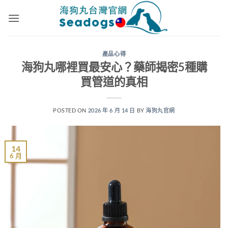
跳
轉
至
內
產品心得
容
海狗丸哪裡買最安心？藥師揭密5種購
買管道的真相
POSTED ON
2026 年 6 月 14 日
BY
海狗丸官網
14
6 月