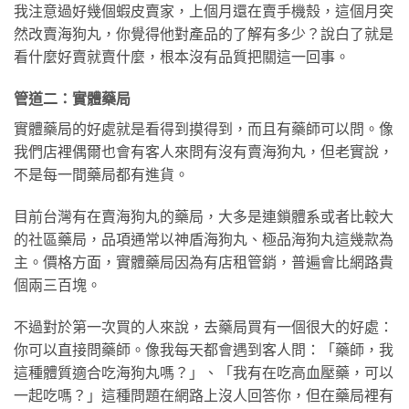
我注意過好幾個蝦皮賣家，上個月還在賣手機殼，這個月突
然改賣海狗丸，你覺得他對產品的了解有多少？說白了就是
看什麼好賣就賣什麼，根本沒有品質把關這一回事。
管道二：實體藥局
實體藥局的好處就是看得到摸得到，而且有藥師可以問。像
我們店裡偶爾也會有客人來問有沒有賣海狗丸，但老實說，
不是每一間藥局都有進貨。
目前台灣有在賣海狗丸的藥局，大多是連鎖體系或者比較大
的社區藥局，品項通常以神盾海狗丸、極品海狗丸這幾款為
主。價格方面，實體藥局因為有店租管銷，普遍會比網路貴
個兩三百塊。
不過對於第一次買的人來說，去藥局買有一個很大的好處：
你可以直接問藥師。像我每天都會遇到客人問：「藥師，我
這種體質適合吃海狗丸嗎？」、「我有在吃高血壓藥，可以
一起吃嗎？」這種問題在網路上沒人回答你，但在藥局裡有