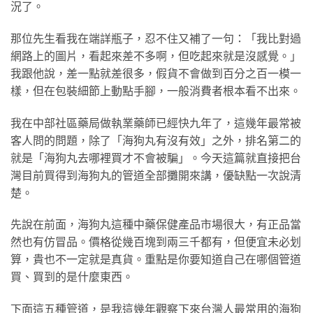
況了。
那位先生看我在端詳瓶子，忍不住又補了一句：「我比對過
網路上的圖片，看起來差不多啊，但吃起來就是沒感覺。」
我跟他說，差一點就差很多，假貨不會做到百分之百一模一
樣，但在包裝細節上動點手腳，一般消費者根本看不出來。
我在中部社區藥局做執業藥師已經快九年了，這幾年最常被
客人問的問題，除了「海狗丸有沒有效」之外，排名第二的
就是「海狗丸去哪裡買才不會被騙」。今天這篇就直接把台
灣目前買得到海狗丸的管道全部攤開來講，優缺點一次說清
楚。
先說在前面，海狗丸這種中藥保健產品市場很大，有正品當
然也有仿冒品。價格從幾百塊到兩三千都有，但便宜未必划
算，貴也不一定就是真貨。重點是你要知道自己在哪個管道
買、買到的是什麼東西。
下面這五種管道，是我這幾年觀察下來台灣人最常用的海狗