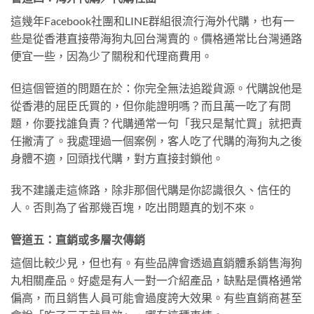
這幾年Facebook社團和LINE群組很流行海外代購，也有一
些是從香港直接帶海狗丸回台灣賣的。價格通常比台灣通路
便宜一些，因為少了關稅和代理商費用。
但這個管道的問題在於：你完全無法追蹤貨源。代購說他是
從香港的屈臣氏買的，但你能證明嗎？而且萬一吃了有問
題，你要找誰負責？代購通常一句「我只是幫忙買」就把責
任撇清了。我處理過一個案例，客人吃了代購的海狗丸之後
身體不適，回頭找代購，對方直接封鎖他。
我不建議走這條路，除非那個代購是你認識很久、信任的
人。否則為了省那幾百塊，吃出問題真的划不來。
管道五：直銷或多層次傳銷
這個比較少見，但也有。有些品牌會透過直銷體系銷售海狗
丸相關產品。好處是有人一對一介紹產品，缺點是價格通常
偏高，而且銷售人員可能會過度誇大效果。有些直銷商甚至