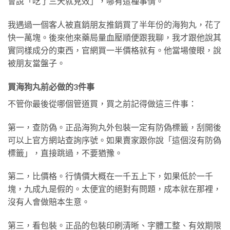
會說「吃了三天就見效」，哪有這種事情。
我遇過一個客人被直銷朋友推銷買了半年份的海狗丸，花了
快一萬塊。後來他來藥局量血壓順便跟我聊，我才跟他說其
實同樣成分的東西，官網買一半價格就有。他當場傻眼，說
被朋友當盤子。
買海狗丸前必做的3件事
不管你最後從哪個管道買，買之前記得做這三件事：
第一，查防偽。正品海狗丸外包裝一定有防偽標籤，刮開後
可以上官方網站查詢序號。如果賣家跟你說「這個沒有防偽
標籤」，直接跳過，不要猶豫。
第二，比價格。行情價大概在一千五上下，如果低於一千
塊，九成九是假的。太便宜的絕對有問題，成本就在那裡，
沒有人會做賠本生意。
第三，看包裝。正品的包裝印刷清晰、字體工整、有效期限