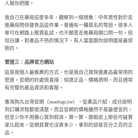
人幫你把關。
我自己在藥局這麼多年，觀察到一個現象：中年男性對於走
進藥局問保健食品這件事，普遍有一種莫名的彆扭。很多人
寧可在網路上瞎買亂試，也不願意走進藥局開口問一句。但
坦白講，對產品不熟的情況下，有人當面跟你說明還是最保
險的。
管道三：品牌官方網站
這是我個人最推薦的方式，也是我自己買保健產品最常用的
管道。官網的好處很直接：保證正品、價格透明、而且通常
有完整的產品資訊和客服。
像海狗丸台灣官網（seadogs.tw），從產品介紹、成分說明
到訂購流程都很清楚。而且官網的價格雖然不是最便宜的，
但至少你不用擔心買到假貨。算一算，跟蝦皮上那些可疑賣
家比起來，官網其實也沒貴多少，拿到的卻是百分之百的正
品。